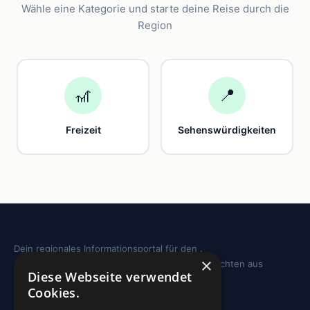
Wähle eine Kategorie und starte deine Reise durch die
Region
🎢
📍
Freizeit
Sehenswürdigkeiten
Dein regionales Informationsportal für den .
×
Sehenswürdigkeiten, Ausflugstipps und Geschichten aus
Diese Webseite verwendet
deiner Region.
Cookies.