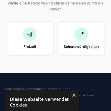
Wähle eine Kategorie und starte deine Reise durch die
Region
🎢
📍
Freizeit
Sehenswürdigkeiten
Dein regionales Informationsportal für den .
×
Sehenswürdigkeiten, Ausflugstipps und Geschichten aus
Diese Webseite verwendet
deiner Region.
Cookies.