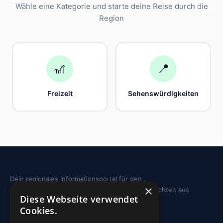
Wähle eine Kategorie und starte deine Reise durch die
Region
🎢
📍
Freizeit
Sehenswürdigkeiten
Dein regionales Informationsportal für den .
×
Sehenswürdigkeiten, Ausflugstipps und Geschichten aus
Diese Webseite verwendet
deiner Region.
Cookies.