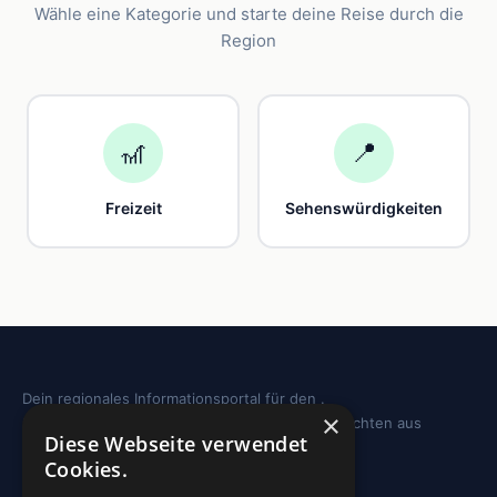
Wähle eine Kategorie und starte deine Reise durch die
Region
🎢
📍
Freizeit
Sehenswürdigkeiten
Dein regionales Informationsportal für den .
×
Sehenswürdigkeiten, Ausflugstipps und Geschichten aus
Diese Webseite verwendet
deiner Region.
Cookies.