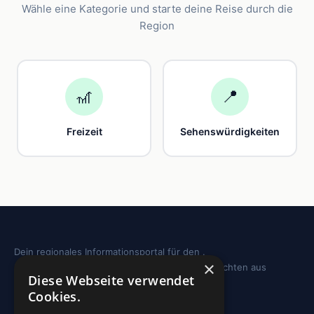
Wähle eine Kategorie und starte deine Reise durch die
Region
🎢
📍
Freizeit
Sehenswürdigkeiten
Dein regionales Informationsportal für den .
×
Sehenswürdigkeiten, Ausflugstipps und Geschichten aus
Diese Webseite verwendet
deiner Region.
Cookies.