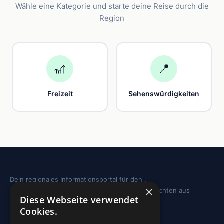
Wähle eine Kategorie und starte deine Reise durch die
Region
🎢
📍
Freizeit
Sehenswürdigkeiten
Dein regionales Informationsportal für den .
×
Sehenswürdigkeiten, Ausflugstipps und Geschichten aus
Diese Webseite verwendet
deiner Region.
Cookies.