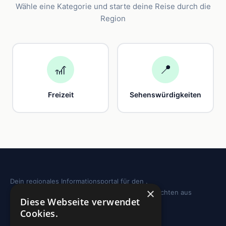
Wähle eine Kategorie und starte deine Reise durch die
Region
🎢
📍
Freizeit
Sehenswürdigkeiten
Dein regionales Informationsportal für den .
×
Sehenswürdigkeiten, Ausflugstipps und Geschichten aus
Diese Webseite verwendet
deiner Region.
Cookies.