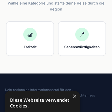
Wähle eine Kategorie und starte deine Reise durch die
Region
🎢
📍
Freizeit
Sehenswürdigkeiten
Dein regionales Informationsportal für den .
×
Sehenswürdigkeiten, Ausflugstipps und Geschichten aus
Diese Webseite verwendet
deiner Region.
Cookies.