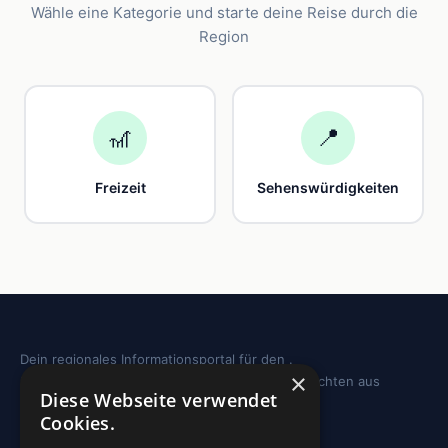
Wähle eine Kategorie und starte deine Reise durch die
Region
🎢
📍
Freizeit
Sehenswürdigkeiten
Dein regionales Informationsportal für den .
×
Sehenswürdigkeiten, Ausflugstipps und Geschichten aus
Diese Webseite verwendet
deiner Region.
Cookies.