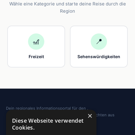
Wähle eine Kategorie und starte deine Reise durch die
Region
🎢
📍
Freizeit
Sehenswürdigkeiten
Dein regionales Informationsportal für den .
×
Sehenswürdigkeiten, Ausflugstipps und Geschichten aus
Diese Webseite verwendet
deiner Region.
Cookies.