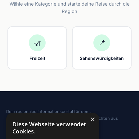
Wähle eine Kategorie und starte deine Reise durch die
Region
🎢
📍
Freizeit
Sehenswürdigkeiten
Dein regionales Informationsportal für den .
×
Sehenswürdigkeiten, Ausflugstipps und Geschichten aus
Diese Webseite verwendet
deiner Region.
Cookies.