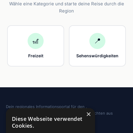
Wähle eine Kategorie und starte deine Reise durch die
Region
🎢
📍
Freizeit
Sehenswürdigkeiten
Dein regionales Informationsportal für den .
×
Sehenswürdigkeiten, Ausflugstipps und Geschichten aus
Diese Webseite verwendet
deiner Region.
Cookies.