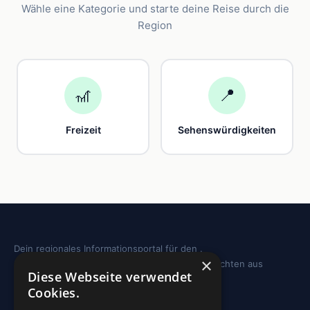
Wähle eine Kategorie und starte deine Reise durch die
Region
🎢
📍
Freizeit
Sehenswürdigkeiten
Dein regionales Informationsportal für den .
×
Sehenswürdigkeiten, Ausflugstipps und Geschichten aus
Diese Webseite verwendet
deiner Region.
Cookies.