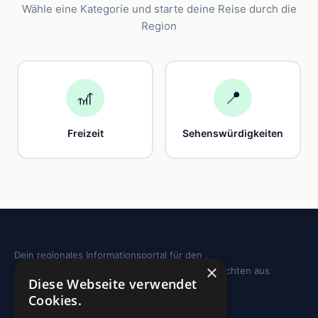
Wähle eine Kategorie und starte deine Reise durch die
Region
🎢
📍
Freizeit
Sehenswürdigkeiten
Dein regionales Informationsportal für den .
×
Sehenswürdigkeiten, Ausflugstipps und Geschichten aus
Diese Webseite verwendet
deiner Region.
Cookies.