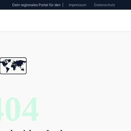
Dein regionales Portal für den |
Impressum
Datenschutz
🗺️
404