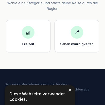
Wähle eine Kategorie und starte deine Reise durch die
Region
🎢
📍
Freizeit
Sehenswürdigkeiten
Dein regionales Informationsportal für den .
×
Sehenswürdigkeiten, Ausflugstipps und Geschichten aus
Diese Webseite verwendet
deiner Region.
Cookies.