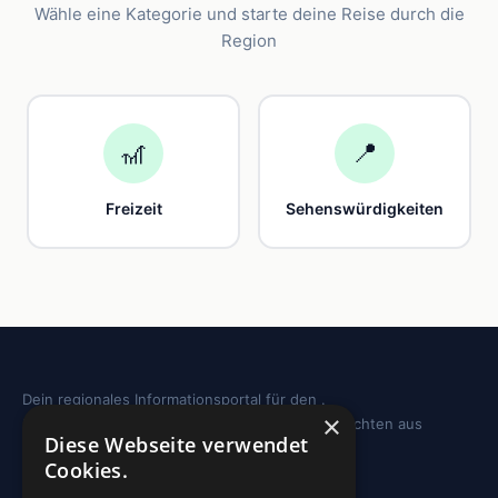
Wähle eine Kategorie und starte deine Reise durch die
Region
🎢
📍
Freizeit
Sehenswürdigkeiten
Dein regionales Informationsportal für den .
×
Sehenswürdigkeiten, Ausflugstipps und Geschichten aus
Diese Webseite verwendet
deiner Region.
Cookies.