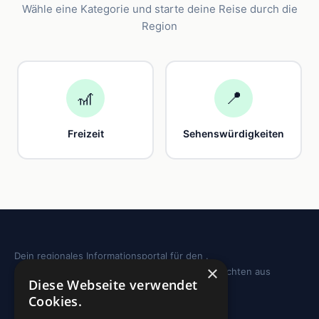
Wähle eine Kategorie und starte deine Reise durch die
Region
🎢
📍
Freizeit
Sehenswürdigkeiten
Dein regionales Informationsportal für den .
×
Sehenswürdigkeiten, Ausflugstipps und Geschichten aus
Diese Webseite verwendet
deiner Region.
Cookies.