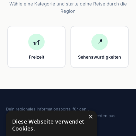
Wähle eine Kategorie und starte deine Reise durch die
Region
🎢
📍
Freizeit
Sehenswürdigkeiten
Dein regionales Informationsportal für den .
×
Sehenswürdigkeiten, Ausflugstipps und Geschichten aus
Diese Webseite verwendet
deiner Region.
Cookies.