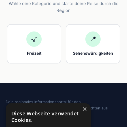
Wähle eine Kategorie und starte deine Reise durch die
Region
🎢
📍
Freizeit
Sehenswürdigkeiten
Dein regionales Informationsportal für den .
×
Sehenswürdigkeiten, Ausflugstipps und Geschichten aus
Diese Webseite verwendet
deiner Region.
Cookies.