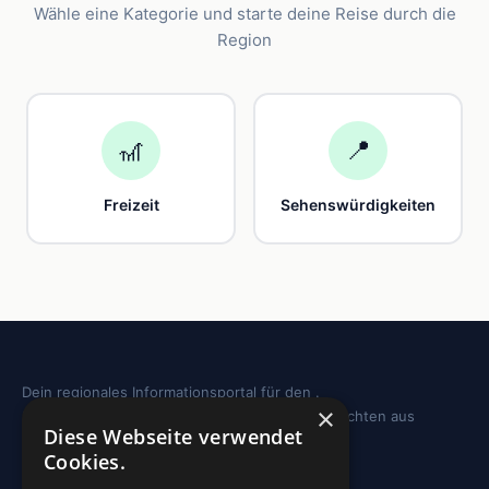
Wähle eine Kategorie und starte deine Reise durch die
Region
🎢
📍
Freizeit
Sehenswürdigkeiten
Dein regionales Informationsportal für den .
×
Sehenswürdigkeiten, Ausflugstipps und Geschichten aus
Diese Webseite verwendet
deiner Region.
Cookies.