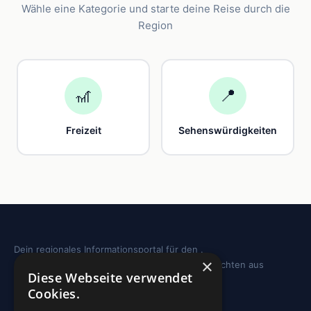
Wähle eine Kategorie und starte deine Reise durch die
Region
🎢
📍
Freizeit
Sehenswürdigkeiten
Dein regionales Informationsportal für den .
×
Sehenswürdigkeiten, Ausflugstipps und Geschichten aus
Diese Webseite verwendet
deiner Region.
Cookies.