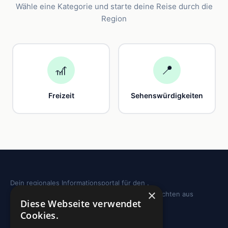
Wähle eine Kategorie und starte deine Reise durch die
Region
🎢
📍
Freizeit
Sehenswürdigkeiten
Dein regionales Informationsportal für den .
×
Sehenswürdigkeiten, Ausflugstipps und Geschichten aus
Diese Webseite verwendet
deiner Region.
Cookies.