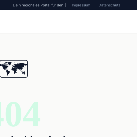
Dein regionales Portal für den |
Impressum
Datenschutz
🗺️
404