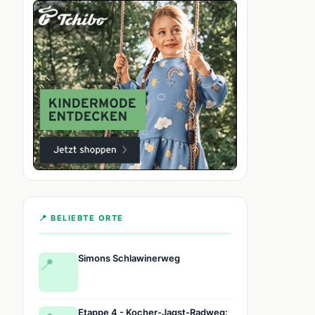
📍 BELIEBTE ORTE
Simons Schlawinerweg
📍
Etappe 4 - Kocher-Jagst-Radweg: