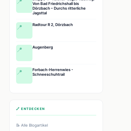
📍
Von Bad Friedrichshall bis
Dörzbach – Durchs ritterliche
Jagsttal
Radtour R 2, Dörzbach
📍
Augenberg
📍
Forbach-Herrenwies -
📍
Schneeschuhtrail
🔗 ENTDECKEN
📝 Alle Blogartikel