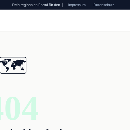
Dein regionales Portal für den |
Impressum
Datenschutz
🗺️
404