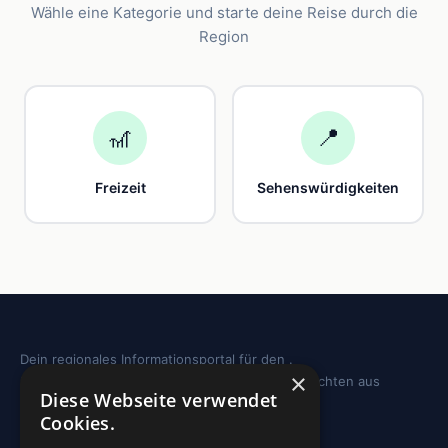
Wähle eine Kategorie und starte deine Reise durch die
Region
🎢
📍
Freizeit
Sehenswürdigkeiten
Dein regionales Informationsportal für den .
×
Sehenswürdigkeiten, Ausflugstipps und Geschichten aus
Diese Webseite verwendet
deiner Region.
Cookies.