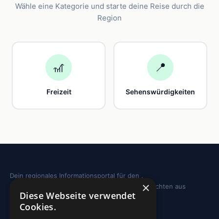
Wähle eine Kategorie und starte deine Reise durch die
Region
🎢
📍
Freizeit
Sehenswürdigkeiten
Dein regionales Informationsportal für den .
×
Sehenswürdigkeiten, Ausflugstipps und Geschichten aus
Diese Webseite verwendet
deiner Region.
Cookies.