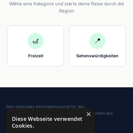
Wähle eine Kategorie und starte deine Reise durch die
Region
🎢
📍
Freizeit
Sehenswürdigkeiten
Dein regionales Informationsportal für den .
×
Sehenswürdigkeiten, Ausflugstipps und Geschichten aus
Diese Webseite verwendet
deiner Region.
Cookies.