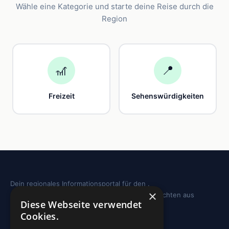
Wähle eine Kategorie und starte deine Reise durch die
Region
🎢
📍
Freizeit
Sehenswürdigkeiten
Dein regionales Informationsportal für den .
×
Sehenswürdigkeiten, Ausflugstipps und Geschichten aus
Diese Webseite verwendet
deiner Region.
Cookies.