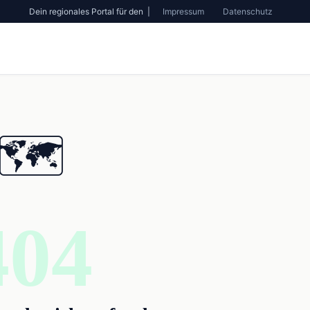
Dein regionales Portal für den |
Impressum
Datenschutz
🗺️
404