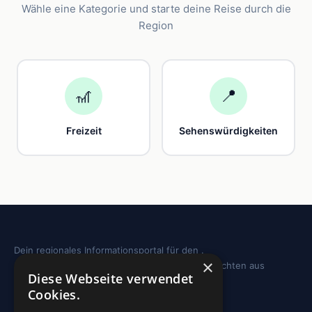
Wähle eine Kategorie und starte deine Reise durch die
Region
🎢
📍
Freizeit
Sehenswürdigkeiten
Dein regionales Informationsportal für den .
×
Sehenswürdigkeiten, Ausflugstipps und Geschichten aus
Diese Webseite verwendet
deiner Region.
Cookies.