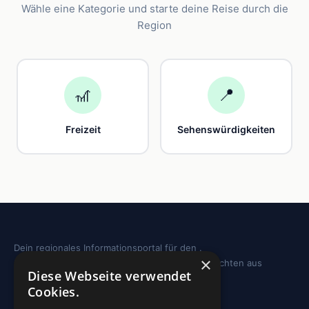
Wähle eine Kategorie und starte deine Reise durch die
Region
🎢
📍
Freizeit
Sehenswürdigkeiten
Dein regionales Informationsportal für den .
×
Sehenswürdigkeiten, Ausflugstipps und Geschichten aus
Diese Webseite verwendet
deiner Region.
Cookies.