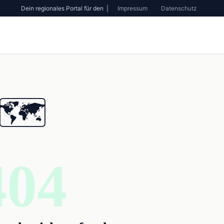
Dein regionales Portal für den |
Impressum
Datenschutz
🗺️
404