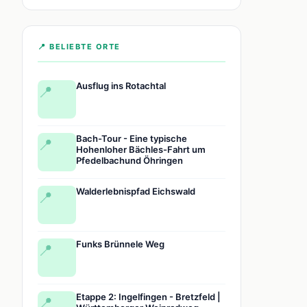
📍 BELIEBTE ORTE
Ausflug ins Rotachtal
📍
Bach-Tour - Eine typische
📍
Hohenloher Bächles-Fahrt um
Pfedelbachund Öhringen
Walderlebnispfad Eichswald
📍
Funks Brünnele Weg
📍
Etappe 2: Ingelfingen - Bretzfeld |
📍