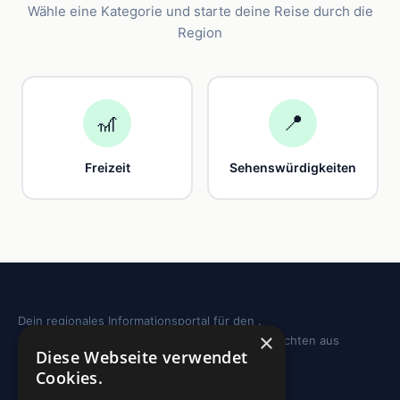
Wähle eine Kategorie und starte deine Reise durch die
Region
🎢
📍
Freizeit
Sehenswürdigkeiten
Dein regionales Informationsportal für den .
×
Sehenswürdigkeiten, Ausflugstipps und Geschichten aus
Diese Webseite verwendet
deiner Region.
Cookies.