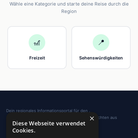
Wähle eine Kategorie und starte deine Reise durch die
Region
🎢
📍
Freizeit
Sehenswürdigkeiten
Dein regionales Informationsportal für den .
×
Sehenswürdigkeiten, Ausflugstipps und Geschichten aus
Diese Webseite verwendet
deiner Region.
Cookies.