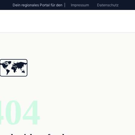
Dein regionales Portal für den |
Impressum
Datenschutz
🗺️
404