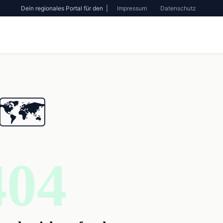
Dein regionales Portal für den |
Impressum
Datenschutz
🗺️
404