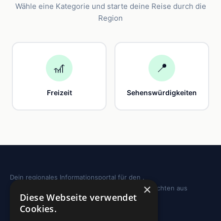
Wähle eine Kategorie und starte deine Reise durch die
Region
🎢
📍
Freizeit
Sehenswürdigkeiten
Dein regionales Informationsportal für den .
×
Sehenswürdigkeiten, Ausflugstipps und Geschichten aus
Diese Webseite verwendet
deiner Region.
Cookies.