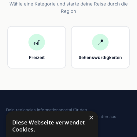
Wähle eine Kategorie und starte deine Reise durch die
Region
🎢
📍
Freizeit
Sehenswürdigkeiten
Dein regionales Informationsportal für den .
×
Sehenswürdigkeiten, Ausflugstipps und Geschichten aus
Diese Webseite verwendet
deiner Region.
Cookies.