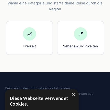
Wähle eine Kategorie und starte deine Reise durch die
Region
🎢
📍
Freizeit
Sehenswürdigkeiten
Dein regionales Informationsportal für den .
×
Sehenswürdigkeiten, Ausflugstipps und Geschichten aus
Diese Webseite verwendet
deiner Region.
Cookies.