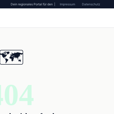
Dein regionales Portal für den |
Impressum
Datenschutz
🗺️
404