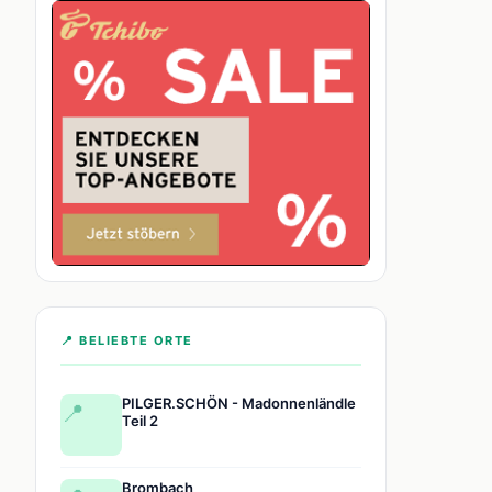
📍 BELIEBTE ORTE
PILGER.SCHÖN - Madonnenländle
📍
Teil 2
Brombach