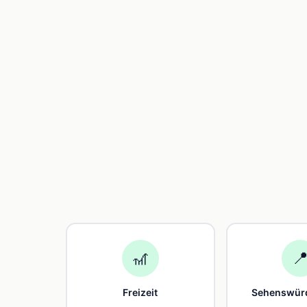
🎢

Freizeit
Sehenswürd