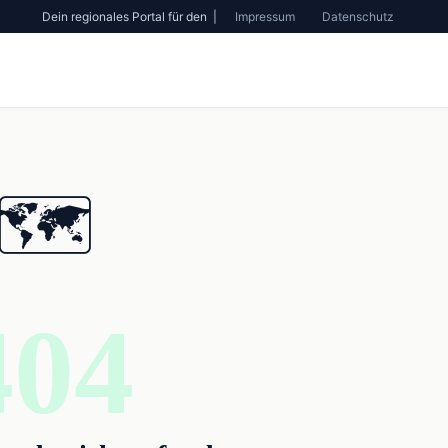
Dein regionales Portal für den |
Impressum
Datenschutz
🗺️
404