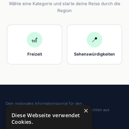
Wähle eine Kategorie und starte deine Reise durch die
Region
🎢
📍
Freizeit
Sehenswürdigkeiten
Dein regionales Informationsportal für den .
×
Sehenswürdigkeiten, Ausflugstipps und Geschichten aus
Diese Webseite verwendet
deiner Region.
Cookies.