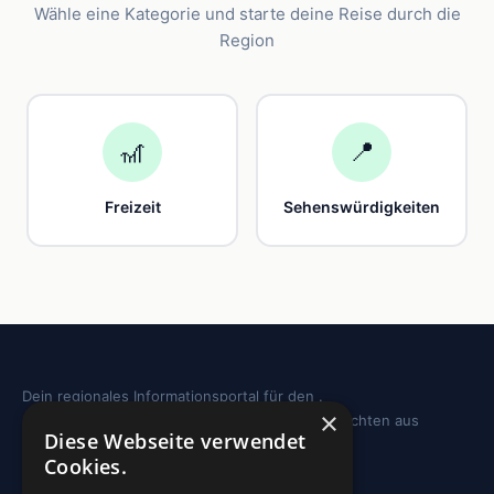
Wähle eine Kategorie und starte deine Reise durch die
Region
🎢
📍
Freizeit
Sehenswürdigkeiten
Dein regionales Informationsportal für den .
×
Sehenswürdigkeiten, Ausflugstipps und Geschichten aus
Diese Webseite verwendet
deiner Region.
Cookies.