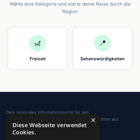
Wähle eine Kategorie und starte deine Reise durch die
Region
🎢
📍
Freizeit
Sehenswürdigkeiten
Dein regionales Informationsportal für den .
×
Sehenswürdigkeiten, Ausflugstipps und Geschichten aus
Diese Webseite verwendet
deiner Region.
Cookies.