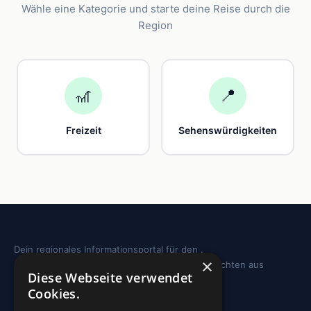
Wähle eine Kategorie und starte deine Reise durch die
Region
🎢
📍
Freizeit
Sehenswürdigkeiten
Dein regionales Informationsportal für den .
×
Sehenswürdigkeiten, Ausflugstipps und Geschichten aus
Diese Webseite verwendet
deiner Region.
Cookies.