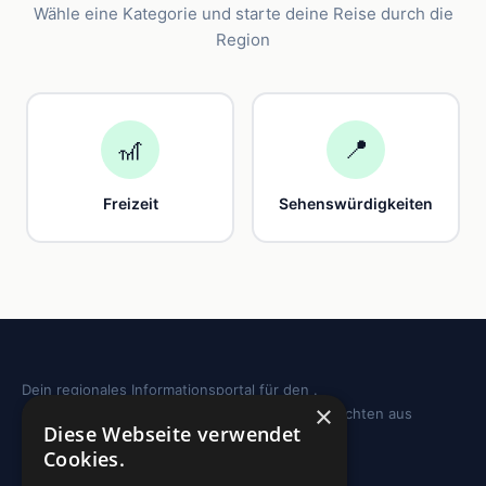
Wähle eine Kategorie und starte deine Reise durch die
Region
🎢
📍
Freizeit
Sehenswürdigkeiten
Dein regionales Informationsportal für den .
×
Sehenswürdigkeiten, Ausflugstipps und Geschichten aus
Diese Webseite verwendet
deiner Region.
Cookies.