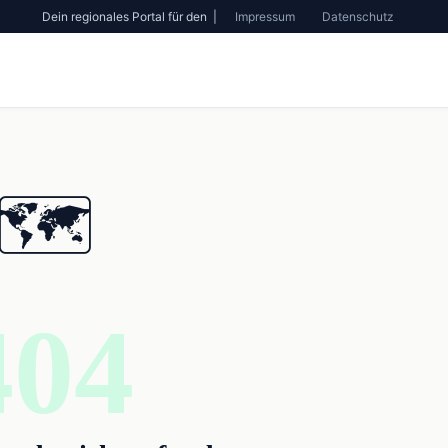
Dein regionales Portal für den |
Impressum
Datenschutz
🗺️
404