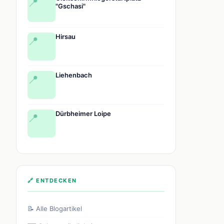
📍
"Gschasi"
Hirsau
📍
Liehenbach
📍
Dürbheimer Loipe
📍
🔗 ENTDECKEN
📝 Alle Blogartikel