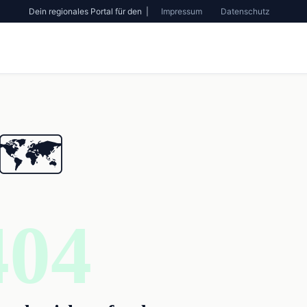
Dein regionales Portal für den |
Impressum
Datenschutz
🗺️
404