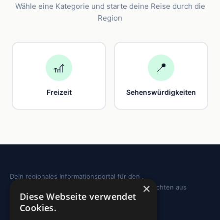
Wähle eine Kategorie und starte deine Reise durch die
Region
🎢
📍
Freizeit
Sehenswürdigkeiten
Dein regionales Informationsportal für den .
×
Sehenswürdigkeiten, Ausflugstipps und Geschichten aus
Diese Webseite verwendet
deiner Region.
Cookies.